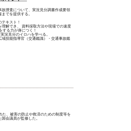
事故捜査について、実況見分調書作成要領
報までを提供する。
のテキスト！
を理解でき、 資料採取方法や現場での速度
をする力が身につく！
交通実況見分のイロハを学べる。
広域技能指導官（交通鑑識）・交通事故鑑
めた、被害の防止や救済のための制度等を
た国会議員が監修した。