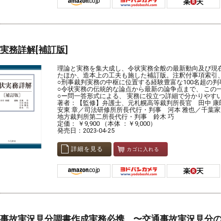
実務詳解[補訂版]
理論と実務を集大成し、令状実務全般の最新動向及び現
たほか、造本上の工夫も施した補訂版。注釈付事項索引
○刑事裁判実務の中枢に位置する経験豊富な100名超の判
○令状実務の伝統的な論点から最新の論争点まで、 この
○ー問一答形式による、 実務に役立つ詳細で分かりやす
著者：【監修】弁護士、元札幌高等裁判所長官 田中 
安東 章／司法研修所所長代行・判事 河本 雅也／千葉
地方裁判所第二所長代行・判事 鈴木 巧
定価： ￥9,900 （本体 ：￥9,000）
発売日：2023-04-25
詳細を見る
カゴに入れる
事故実況見分調書作成実務必携 〜交通事故実況見分