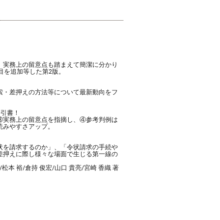
トを
着し
用
受け
A問
、実務上の留意点も踏まえて簡潔に分かり
リー
目を追加等した第2版。
限定
索・差押えの方法等について最新動向をフ
手引書！
も古
③実務上の留意点を指摘し、④参考判例は
和の警
読みやすさアップ。
ニュ
持に
状を請求するのか」、「令状請求の手続や
差押えに際し様々な場面で生じる第一線の
改正
 裕/倉持 俊宏/山口 貴亮/宮崎 香織 著
題集
。
ナン