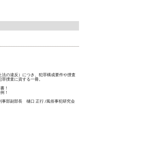
止法の違反）につき、犯罪構成要件や捜査
犯罪捜査に資する一冊。
務書！
載例！
事部副部長 樋口 正行 /風俗事犯研究会