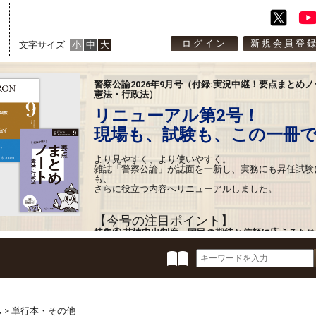
ログイン
新規会員登
文字サイズ
小
中
大
警察公論2026年9月号（付録:実況中継！要点まとめノ
憲法・行政法）
リニューアル第2号！
現場も、試験も、この一冊
より見やすく、より使いやすく。
雑誌「警察公論」が誌面を一新し、実務にも昇任試験
も、
さらに役立つ内容へリニューアルしました。
【今号の注目ポイント】
特集① 苦情申出制度～国民の期待と信頼に応えるた
特集② 分かったフリしてない？不同意性交等罪
★新連載
・裁判例に学ぶデジタル・フォレンジック捜査入門
・管区警察学校へようこそ 交通鑑識のプロによる講
このほか、人気連載や定番記事も誌面デザインを刷新
ム
>
単行本・その他
より読みやすく、より学びやすく生まれ変わりました