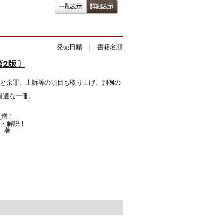
ンペ
ット
発売日順
書籍名順
第2版〕
行政
刑と余罪、上訴等の項目も取り上げ、判例の
ト！
をマ
最適な一冊。
！
イ
頁増！
析・解説！
もっ
 著
に先
いて
ルサポ
混乱
きま
クイ
〇×