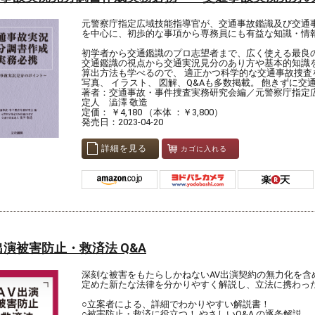
元警察庁指定広域技能指導官が、交通事故鑑識及び交通
を中心に、初歩的な事項から専務員にも有益な知識・情
初学者から交通鑑識のプロ志望者まで、広く使える最良
交通鑑識の視点から交通実況見分のあり方や基本的知識
算出方法も学べるので、 適正かつ科学的な交通事故捜査
写真、 イラスト、 図解、Q&Aも多数掲載。 飽きずに
著者：交通事故・事件捜査実務研究会編／元警察庁指定
定人 澁澤 敬造
定価： ￥4,180 （本体 ：￥3,800）
発売日：2023-04-20
詳細を見る
カゴに入れる
出演被害防止・救済法 Q&A
深刻な被害をもたらしかねないAV出演契約の無力化を含
定めた新たな法律を分かりやすく解説し、立法に携わっ
○立案者による、詳細でわかりやすい解説書！
○被害防止・救済に役立つ！ やさしいQ&A の逐条解説。