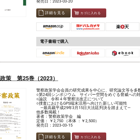
発売日：2023-03-20
詳細を見る
カゴに入れる
電子書籍で購入
政策 第25巻（2023）
警察政策学会会員の研究成果を中心に、研究論文等を多
○第24回シンポジウム サイバー空間をめぐる脅威への
○論説 令和４年警察法改正について
○捜査におけるGPS端末活用へ向けた新しい可能性
―最高裁平成29年3月15日大法廷判決を踏まえて―
他多数掲載！
著者：警察政策学会 編
定価： ￥2,750 （本体 ：￥2,500）
発売日：2023-03-15
詳細を見る
カゴに入れる