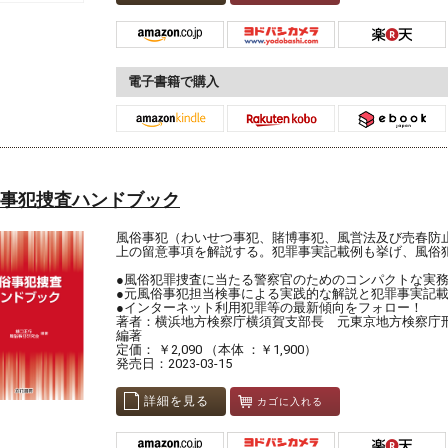
電子書籍で購入
事犯捜査ハンドブック
風俗事犯（わいせつ事犯、賭博事犯、風営法及び売春防
上の留意事項を解説する。犯罪事実記載例も挙げ、風俗
●風俗犯罪捜査に当たる警察官のためのコンパクトな実
●元風俗事犯担当検事による実践的な解説と犯罪事実記
●インターネット利用犯罪等の最新傾向をフォロー！
著者：横浜地方検察庁横須賀支部長 元東京地方検察庁刑
編著
定価： ￥2,090 （本体 ：￥1,900）
発売日：2023-03-15
詳細を見る
カゴに入れる