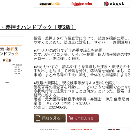
クイズ」を掲載しています。インプットとアウトプッ
細かく繰り返すことで、試験で使える確かな知識が定
ます。
【購入者無料特典】
①「
警察公論公式サイト
」で詳しい勉強方法や付録活
・差押えハンドブック〔第2版〕
法、
懸賞応募
や
懸賞問題の解答確認
、各種サポートが
られる。
②アプリ「
KEISATSU KORON PASSPORT
」で本誌掲載S
捜索・差押えを行う捜査官に向けて、結論を端的に示し
題集や付録の問題集、聞き流し学習「耳で覚える」シ
やすくまとめた。法改正に対応し、サイバー・DF関連項
ズが使える。
③Webメディア「
警察公論オンライン
」の動画を含む
●7年ぶりの改訂で近年の重要論点を網羅！
コンテンツ全てを60日間利用できる。
スマホやパソコン等、サイバー犯罪・個人情報関連の捜
ォローし、更に詳しく解説。
【定期購読のご案内】
●わかりやすさ、読みやすさを追求した捜索・差押えの
警察公論は日本初の警察雑誌であり、その歴史はとて
①見出しを活用して段落を分け、②結論を端的に示し、
く1945年まで遡ります。創刊以来、昭和・平成・令
末尾にまとめる等の工夫に加え、全体的な再編集により
察官を応援し、支えてきた警察公論。時代に合わせリ
ーアルを繰り返し、進化を続け、現在も日本の治安維
●現場の疑問を、現役検事等がＱ＆Ａ形式で解説！
貢献し続けています。
警察官等の捜査官を対象に、「どのような場面でどの令
令状執行時に注意すべきことは何か」といった、捜索・
ー定期購読で毎月届くものー
疑問に答える。
①警察公論（本誌）：一歩先の捜査手法から最新の法
著者：元大阪高等検察庁検事長・弁護士 伊丹 俊彦 監修/松本
解説まで実務に役立つ情報と、昇任試験に役立つSA問
定価： ￥2,750 （本体 ：￥2,500）
や論文講座を掲載。
発売日：2023-06-20
②別冊付録：SA問題集、論文問題集やダイアリーなど
③アプリや「警察公論オンライン」で使えるシリアル
バー。
詳細を見る
カゴに入れる