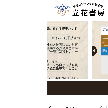
C3公式ブック ランサムウェア攻撃に対する捜査ハンド
ック
ランサムウェア攻撃に立ち向かう！ サイバー犯罪捜査の
一線から贈るハンドブック
察によるランサムウェア攻撃者の検挙と被害法人の被害
復に寄与することを目的に、現場臨場する捜査員と指揮
執る捜査幹部に向けて、日本サイバー犯罪対策センター
贈るハンドブック。
現場臨場する捜査員の初動対応の道しるべ
ンサムウェア攻撃発生時の現場臨場に立ち向かう捜査員
疑問や不安を抱かずに、目の前の捜査に集中できること
目的として、その道を示した。
ランサムウェア攻撃発生前の準備にも、発生時の現場対応
も役立つハンドブック
論や技術よりも行動を重視し、攻撃者の特定、犯行状況
疎明、罪名の適用を見据えた資料収集方法を掲載。ラン
ムウェア攻撃の対策にも捜査にも役立つ最適解の書。
ホー
Ｃａｔｅｇｏｒｙ