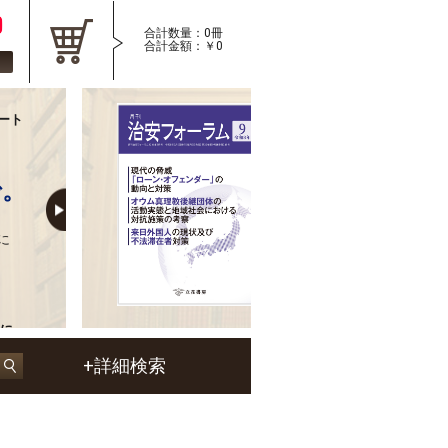
合計数量：0冊
合計金額：￥0
録
ート
月刊 治安フォーラム2026年
国内外の治安にまつわる旬
現代の脅威「ローン・オフ
で。
航平
オウム真理教後継団体の活
施策の考察／木暮 照泰
来日外国人の現状及び不法
に
アメリカとイスラエルのイラ
夫
宗教復興現象と暴力(6)・完
カウンター・テロリズム（2
テロと心理学(24)／越智 啓
各国のカウンター・インテリジ
世界のテロ動向（25）／和田
めに～
他、多数掲載！
+詳細検索
義
。
。