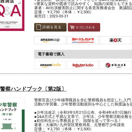
○豊富な資料や図表で読みやすく、知識の深堀りもでき
著者：AV出演被害防止に関する各党実務者会合 衆議院
定価： ￥2,750 （本体 ：￥2,500）
発売日：2023-03-31
詳細を見る
カゴに入れる
電子書籍で購入
警察ハンドブック〔第2版〕
警察官及び少年補導職員を含む警察職員を想定した,入門
活動の学習書。少年警察活動規則を中心とした制度論を
●少年法改正（令和3年5月21日公布、令和4年4月1日施
●Q&A方式と平易な文章で、少年法、少年警察活動全般
●初任科生から専務員まで、 段階を追って学べる！
著者：大塚尚/ 九州管区警察局長、元警察庁少年課長
定価： ￥2,750 （本体 ：￥2,500）