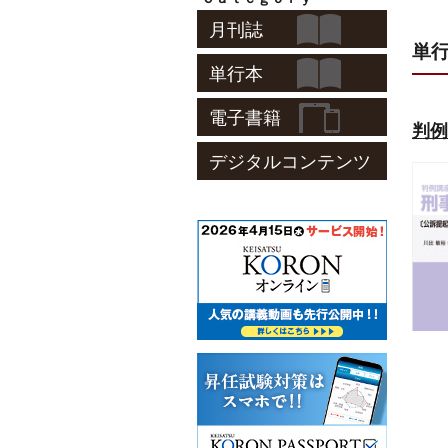
JC3よりお知らせ】
月刊誌
ンサムウェア対策のポッドキャストをはじめました
単行
ンサムウェアの脅威に最前線で立ち向かう専門家たちと
単行本
対話を通じて、サイバーセキュリティ対策を考えていく
JC3ポッドキャスト ランサムウェア・ダイアログ」を
025年12月8日より配信開始いたしました。
電子書籍
判例
Spotify】
C3ポッドキャスト - Podcast on Spotify
デジタルコンテンツ
Apple Podcasts】
C3ポッドキャスト - Podcast - Apple Podcasts
YouTube】
C3ポッドキャスト - YouTube
potify、Apple Podcasts、YouTubeにてお聴きいただけま
。
書と合わせてぜひご視聴ください。