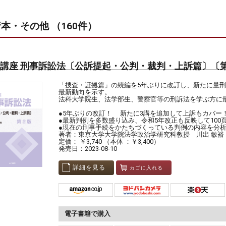
★昇任試験対策も大強化
・「でる問SA」―最新・頻出テーマを厳選、解説もワ
本・その他 （160件）
ージで
・論文対策―“書き方”から“簡記”・“ダイジェスト”まで
自分のレベルで使い分けできる構成。暗記もアウトプ
も効率UP！
【今月の付録】
講座 刑事訴訟法〔公訴提起・公判・裁判・上訴篇〕〔
実況中継！要点まとめノート 憲法・
法
「捜査・証拠篇」の続編を5年ぶりに改訂し、新たに量
まるで声が聞こえる？教室のライブ感あふれるテキス
最新動向を示す。
かみくだいた説明で、今さら聞けないSA頻出ポイント
法科大学院生、法学部生、警察官等の刑訴法を学ぶ方に
スター！
●5年ぶりの改訂！ 新たに3講を追加して上訴もカバー
【POINT 1】 先生が直接語りかける「実況中継」スタ
●最新判例を多数盛り込み、令和5年改正も反映して100
ル！
●現在の刑事手続をかたちづくっている判例の内容を分
専門用語ばかりで挫折しがちな法学も、先生の熱のこ
著者：東京大学大学院法学政治学研究科教授 川出 敏裕
たライブ授業ならスラスラ頭に入ります。読者の疑問
定価： ￥3,740 （本体 ：￥3,400）
回りして答えてくれる対話形式で、ひとりで勉強して
発売日：2023-08-10
も学習の方向性を間違えません！
詳細を見る
【POINT 2】 複雑な用語も一目で納得の「ビジュア
カゴに入れる
ート」！
「逮捕の種別」や「告訴と告発」など、文章だけでは
しがちなテーマも、図解とイラストで直感的に整理で
す。
【POINT 3】 読んだら即アウトプットで定着！「〇×
電子書籍で購入
ズ」！
各Sectionの最後には、学んだばかりの知識を試せる「