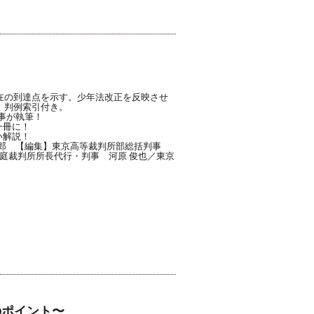
在の到達点を示す。少年法改正を反映させ
、判例索引付き。
事が執筆！
一冊に！
い解説！
康郎 【編集】東京高等裁判所部総括判事
家庭裁判所所長代行・判事 河原 俊也／東京
のポイント〜