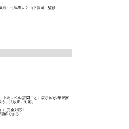
る！
議員・元法務大臣 山下貴司 監修
～中級レベル(設問ごとに表示)の少年警察
扱う。法改正に対応。
行）に完全対応！
を理解できる！