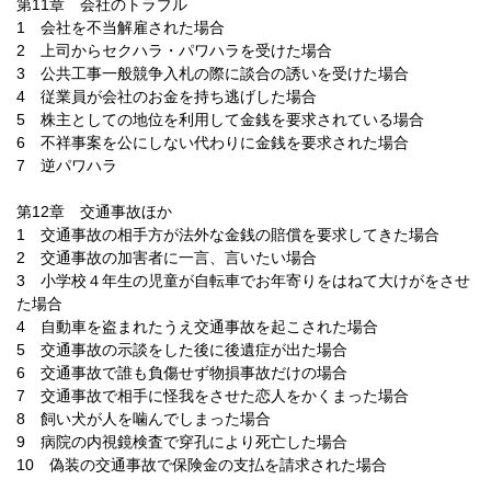
第11章 会社のトラブル
1 会社を不当解雇された場合
2 上司からセクハラ・パワハラを受けた場合
3 公共工事一般競争入札の際に談合の誘いを受けた場合
4 従業員が会社のお金を持ち逃げした場合
5 株主としての地位を利用して金銭を要求されている場合
6 不祥事案を公にしない代わりに金銭を要求された場合
7 逆パワハラ
第12章 交通事故ほか
1 交通事故の相手方が法外な金銭の賠償を要求してきた場合
2 交通事故の加害者に一言、言いたい場合
3 小学校４年生の児童が自転車でお年寄りをはねて大けがをさせ
た場合
4 自動車を盗まれたうえ交通事故を起こされた場合
5 交通事故の示談をした後に後遺症が出た場合
6 交通事故で誰も負傷せず物損事故だけの場合
7 交通事故で相手に怪我をさせた恋人をかくまった場合
8 飼い犬が人を噛んでしまった場合
9 病院の内視鏡検査で穿孔により死亡した場合
10 偽装の交通事故で保険金の支払を請求された場合