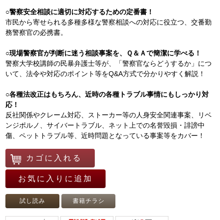
○警察安全相談に適切に対応するための定番書！
市民から寄せられる多種多様な警察相談への対応に役立つ、交番勤
務警察官の必携書。
○現場警察官が判断に迷う相談事案を、Ｑ＆Ａで簡潔に学べる！
警察大学校講師の民暴弁護士等が、「警察官ならどうするか」につ
いて、法令や対応のポイント等をQ&A方式で分かりやすく解説！
○各種法改正はもちろん、近時の各種トラブル事情にもしっかり対
応！
反社関係やクレーム対応、ストーカー等の人身安全関連事案、リベ
ンジポルノ、サイバートラブル、ネット上での名誉毀損・誹謗中
傷、ペットトラブル等、近時問題となっている事案等をカバー！
カゴに入れる
お気に入りに追加
試し読み
書籍チラシ