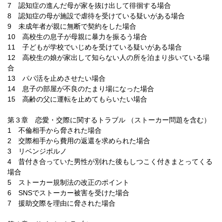
7 認知症の進んだ母が家を抜け出して徘徊する場合
8 認知症の母が施設で虐待を受けている疑いがある場合
9 未成年者が親に無断で契約をした場合
10 高校生の息子が母親に暴力を振るう場合
11 子どもが学校でいじめを受けている疑いがある場合
12 高校生の娘が家出して知らない人の所を泊まり歩いている場
合
13 パパ活を止めさせたい場合
14 息子の部屋が不良のたまり場になった場合
15 高齢の父に運転を止めてもらいたい場合
第３章 恋愛・交際に関するトラブル （ストーカー問題を含む）
1 不倫相手から脅された場合
2 交際相手から費用の返還を求められた場合
3 リベンジポルノ
4 昔付き合っていた男性が別れた後もしつこく付きまとってくる
場合
5 ストーカー規制法の改正のポイント
6 SNSでストーカー被害を受けた場合
7 援助交際を理由に脅された場合