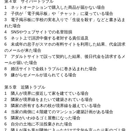
第４章 サイバートラブル
1 ネットオークションで購入した商品が届かない場合
2 子供が「電子掲示板」や「チャット」に凝っている場合
3 電子掲示板に学校の実名入りで「生徒を殺す」などと書き込ま
れた場合
4 SNSやウェブサイトでの名誉毀損
5 ネット上で誹謗中傷する者対する責任追及
6 未成年の息子がスマホの有料サイトを利用した結果、代金請求
のメールが来た場合
7 アダルトサイトで誤って契約した結果、後日代金を請求するメ
ールが届いた場合
8 婚活サイトで金銭トラブルに巻き込まれた場合
9 嫌がらせメールが送られてくる場合
第５章 近隣トラブル
1 隣人が境界に接近して家を建てている場合
2 隣家が境界線をまたいで建築されている場合
3 隣家の所有する木の枝が境界線を越えている場合
4 当家の南側に４階建てのマンション建築計画がある場合
5 隣家がいわゆるゴミ屋敷になった場合
6 自分の土地に不法投棄された場合
7 隣人が落ち葉が隣地に入っただけで文句を言ったり私のゴミ袋