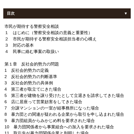
目次
市民が期待する警察安全相談
１ はじめに（警察安全相談の意義と重要性）
２ 市民が期待する警察安全相談担当者の心構え
３ 対応の基本
４ 民事に絡む事案の取扱い
第１章 反社会的勢力の問題
1 反社会的勢力の定義
2 反社会的勢力の判断基準
3 反社会的勢力の具体例
4 第三者が取立てにきた場合
5 第三者が建物を譲り受けたとして立退きを請求してきた場合
6 店に居座って営業妨害をしてきた場合
7 分譲マンションの一室が組事務所になった場合
8 暴力団との関連が疑われる企業から取引を申し込まれた場合
9 暴力団組員からみかじめ料を要求された場合
10 暴力団関係者から事業組合への加入を要求された場合
11 取引先が暴力団関係企業と判明した場合