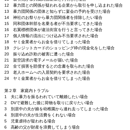
12 暴力団との関係が疑われる企業から取引を申し込まれた場合
13 暴力団関係の団体と知らずに宴会の予約を受けた場合
14 神社のお祭りから暴力団関係者を排除したい場合
15 同和団体幹部を名乗る者が不当要求してきた場合
16 右翼標榜団体が違法街宣を行うと言ってきた場合
17 個人情報の流出につけ込み不当要求された場合
18 ヤミ金業者からお金を借りてしまった場合
19 クレジットカードのショッピング枠の現金化をした場合
20 振り込め詐欺の被害に遭った場合
21 架空請求の電子メールが届いた場合
22 全て損害を賠償するとの念書を取られた場合
23 老人ホームへの入居契約を要求された場合
24 ヤミ金業者からお金を借りてしまった場合
第２章 家庭内トラブル
1 夫に暴力を振るわれていて離婚したい場合
2 DVで避難した後に荷物を取りに戻りたい場合
3 別居中の夫が娘を幼稚園から連れ去ってしまった場合
4 別居中の夫が生活費をくれない場合
5 児童虐待が疑われる場合
6 高齢の父が財産を浪費してしまう場合