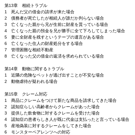
第13章 相続トラブル
1 死んだ父の借金の請求が来た場合
2 債務者が死亡したが相続人が誰だか判らない場合
3 亡くなった親から兄が生前に財産を貰っている場合
4 亡くなった親の預金を兄が勝手に全て下ろしてしまった場合
5 妻に全財産を残すというテープの遺言がある場合
6 亡くなった住人の財産処分をする場合
7 管理困難な相続不動産
8 亡くなった父の借金の返済を求められている場合
第14章 動物に関するトラブル
1 近隣の危険なペットが逃げ出すことが不安な場合
2 動物虐待が疑われる場合
第15章 クレーム対応
1 商品にクレームをつけて新たな商品を請求してきた場合
2 認知症らしい高齢者からクレームがあった場合
3 提供した飲食物に対するクレームを受けた場合
4 認知症の患者らしき人が既に代金は支払ったと言っている場合
5 産地偽装に対するクレームをしてきた場合
6 モンスターペアレンツへの対応