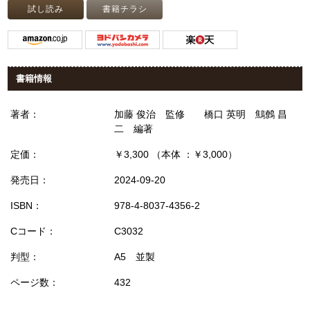
試し読み
書籍チラシ
書籍情報
著者：
加藤 俊治 監修 橋口 英明 鷦鷯 昌
二 編著
定価：
￥3,300 （本体 ：￥3,000）
発売日：
2024-09-20
ISBN：
978-4-8037-4356-2
Cコード：
C3032
判型：
A5 並製
ページ数：
432