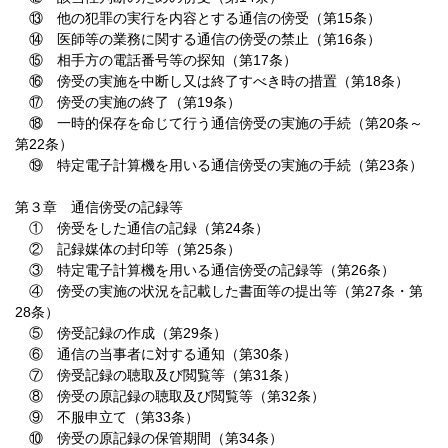
⑬ 他の犯罪の実行を内容とする通信の傍受（第15条）
⑭ 医師等の業務に関する通信の傍受の禁止（第16条）
⑮ 相手方の電話番号等の探知（第17条）
⑯ 傍受の実施を中断し又は終了すべき時の措置（第18条）
⑰ 傍受の実施の終了（第19条）
⑱ 一時的保存を命じて行う通信傍受の実施の手続（第20条～
第22条）
⑲ 特定電子計算機を用いる通信傍受の実施の手続（第23条）
第３章 通信傍受の記録等
① 傍受をした通信の記録（第24条）
② 記録媒体の封印等（第25条）
③ 特定電子計算機を用いる通信傍受の記録等（第26条）
④ 傍受の実施の状況を記載した書面等の提出等（第27条・第
28条）
⑤ 傍受記録の作成（第29条）
⑥ 通信の当事者に対する通知（第30条）
⑦ 傍受記録の聴取及び閲覧等（第31条）
⑧ 傍受の原記録の聴取及び閲覧等（第32条）
⑨ 不服申立て（第33条）
⑩ 傍受の原記録の保管期間（第34条）