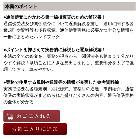
本書のポイント
●通信傍受にかかわる第一線捜査官のための解説書！
通信傍受法及び関係法令について逐条解説を施し、運用に関する各
種規則や資料等も多数収録。通信傍受実務に必要かつ十分な情報を
一冊にまとめたハンドブック！
●ポイントを押さえて実務的に解説した逐条解説編！
本法の全ての条文を、実務の視点から、関係法令も踏まえて分かり
やすく解説！条項ごとに大きな見出しを付し、重要部分を太字で強
調しており、読みやすい。
●実務で使用する規則や通達等の情報が充実した参考資料編！
実務で必要な各種規則・別記様式、警察庁の通達、事例紹介、通信
傍受の実施状況がまとめられた盛りだくさんの内容。通信傍受実務
の全体が分かる！
カゴに入れる
お気に入りに追加