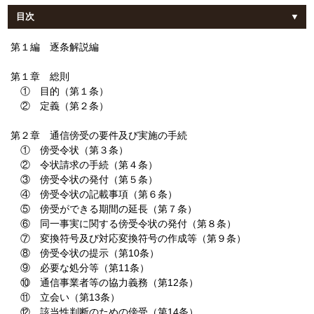
目次
第１編 逐条解説編
第１章 総則
① 目的（第１条）
② 定義（第２条）
第２章 通信傍受の要件及び実施の手続
① 傍受令状（第３条）
② 令状請求の手続（第４条）
③ 傍受令状の発付（第５条）
④ 傍受令状の記載事項（第６条）
⑤ 傍受ができる期間の延長（第７条）
⑥ 同一事実に関する傍受令状の発付（第８条）
⑦ 変換符号及び対応変換符号の作成等（第９条）
⑧ 傍受令状の提示（第10条）
⑨ 必要な処分等（第11条）
⑩ 通信事業者等の協力義務（第12条）
⑪ 立会い（第13条）
⑫ 該当性判断のための傍受（第14条）