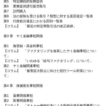
第5 特定継続的役務提供
第6 業務提供誘引販売取引
第7 訪問購入
第8 法の規制を受ける取引 7 類型に対する直罰規定一覧表
第9 行政処分違反にかかる罰則一覧表
【コラム】 「最近の特定商取引法の改正経緯」
第3 章 ヤミ金融事犯関係
第1 無登録・高金利事犯
【コラム】 「ファクタリングを仮装したヤミ金融事犯につい
て」
【コラム】 「いわゆる「給与ファクタリング」について」
第2 ヤミ金融関連事犯
【コラム】 「被害拡大防止に向けた犯行ツール対策につい
て」
第4 章 保健衛生事犯関係
第1 薬事関係事犯
第2 医事関係事犯
【コラム】 「タトゥー施術行為による医師法違反無罪事案につ