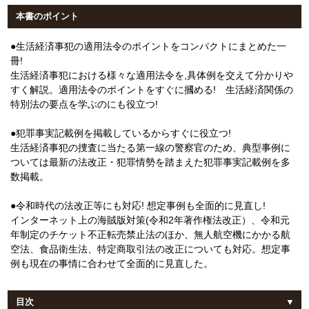
本書のポイント
●生活経済事犯の適用法令のポイントをコンパクトにまとめた一
冊!
生活経済事犯における様々な適用法令を,具体例を交えて分かりや
すく解説。適用法令のポイントをすぐに摑める! 生活経済関係の
特別法の要点を学ぶのにも役立つ!
●犯罪事実記載例を掲載しているからすぐに役立つ!
生活経済事犯の捜査に当たる第一線の警察官のため、典型事例に
ついては最新の法改正・犯罪情勢を踏まえた犯罪事実記載例を多
数掲載。
●令和時代の法改正等にも対応! 想定事例も全面的に見直し!
インターネット上の海賊版対策(令和2年著作権法改正）、令和元
年制定のチケット不正転売禁止法のほか、無人航空機にかかる航
空法、食品衛生法、特定商取引法の改正についても対応。想定事
例も現在の事情に合わせて全面的に見直した。
目次