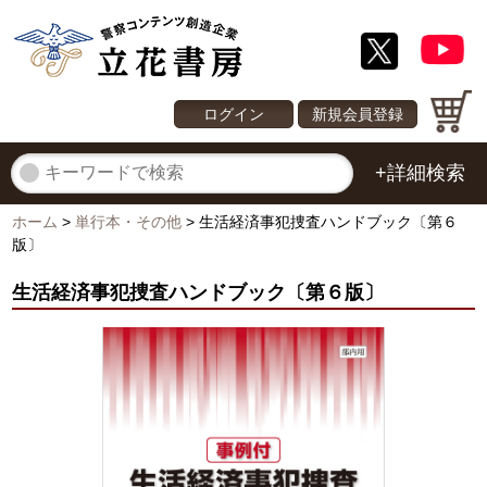
ログイン
新規会員登録
+詳細検索
ホーム
>
単行本・その他
>
生活経済事犯捜査ハンドブック〔第６
版〕
生活経済事犯捜査ハンドブック〔第６版〕