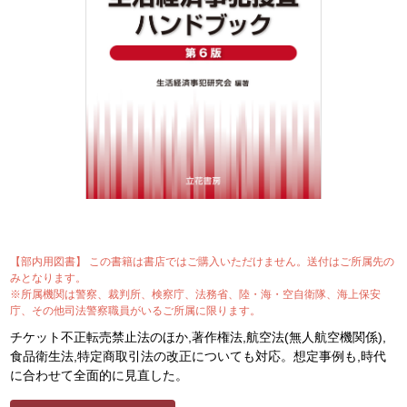
【部内用図書】 この書籍は書店ではご購入いただけません。送付はご所属先の
みとなります。
※所属機関は警察、裁判所、検察庁、法務省、陸・海・空自衛隊、海上保安
庁、その他司法警察職員がいるご所属に限ります。
チケット不正転売禁止法のほか,著作権法,航空法(無人航空機関係),
食品衛生法,特定商取引法の改正についても対応。想定事例も,時代
に合わせて全面的に見直した。