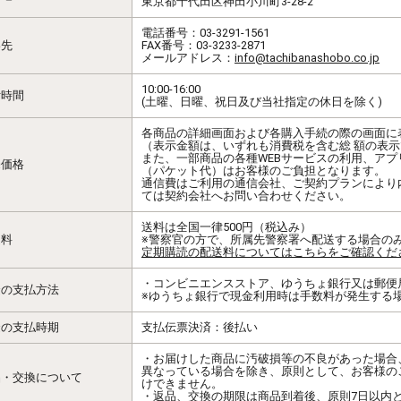
東京都千代田区神田小川町3-28-2
電話番号：03-3291-1561
絡先
FAX番号：03-3233-2871
メールアドレス：
info@tachibanashobo.co.jp
10:00-16:00
付時間
(土曜、日曜、祝日及び当社指定の休日を除く)
各商品の詳細画面および各購入手続の際の画面に
（表示金額は、いずれも消費税を含む総 額の表
また、一部商品の各種WEBサービスの利用、ア
売価格
（パケット代）はお客様のご負担となります。
通信費はご利用の通信会社、ご契約プランにより
ては契約会社へお問い合わせください。
送料は全国一律500円（税込み）
送料
※警察官の方で、所属先警察署へ配送する場合の
定期購読の配送料についてはこちらをご確認くだ
・コンビニエンスストア、ゆうちょ銀行又は郵便局
金の支払方法
※ゆうちょ銀行で現金利用時は手数料が発生する
金の支払時期
支払伝票決済：後払い
・お届けした商品に汚破損等の不良があった場合
異なっている場合を除き、原則として、お客様の
品・交換について
けできません。
・返品、交換の期限は商品到着後、原則7日以内