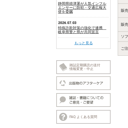
静岡県焼津署が人気インフル
エンサーに防犯・交通広報大
販
使を委嘱
2026.07.03
販
特殊詐欺対策の強化で連携
岐阜県警と県が共同宣言
ソ
もっと見る
ご
雑誌定期購読の送付
情報変更・中止
FAQ よくある質問