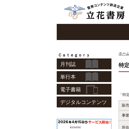
ホー
Ｃａｔｅｇｏｒｙ
月刊誌
特
単行本
電子書籍
「特
デジタルコンテンツ
販
事
所