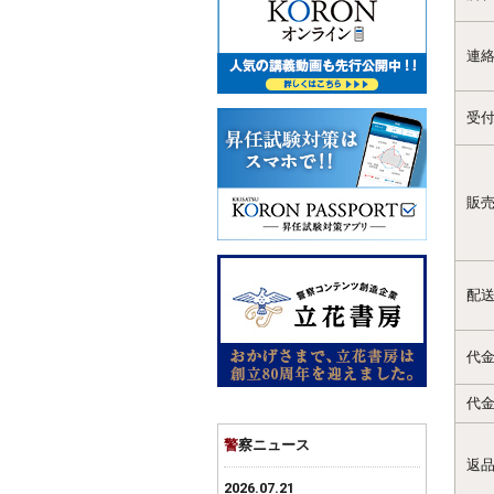
連
受
販
配
代
代
警
察ニュース
返
2026.07.21